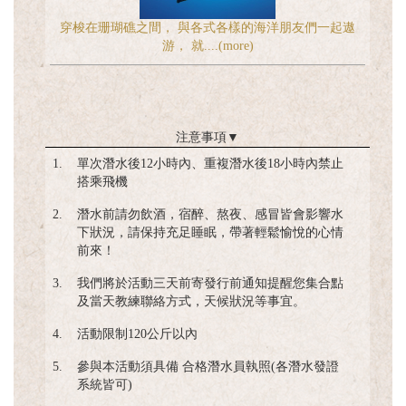
穿梭在珊瑚礁之間， 與各式各樣的海洋朋友們一起遨
游， 就....(more)
注意事項
▼
1.
單次潛水後12小時內、重複潛水後18小時內禁止
搭乘飛機
2.
潛水前請勿飲酒，宿醉、熬夜、感冒皆會影響水
下狀況，請保持充足睡眠，帶著輕鬆愉悅的心情
前來！
3.
我們將於活動三天前寄發行前通知提醒您集合點
及當天教練聯絡方式，天候狀況等事宜。
4.
活動限制120公斤以內
5.
參與本活動須具備 合格潛水員執照(各潛水發證
系統皆可)