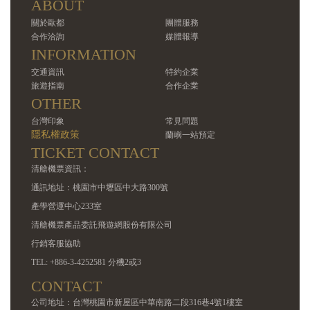
ABOUT
關於歐都
團體服務
合作洽詢
媒體報導
INFORMATION
交通資訊
特約企業
旅遊指南
合作企業
OTHER
台灣印象
常見問題
隱私權政策
蘭嶼一站預定
TICKET CONTACT
清艙機票資訊：
通訊地址：桃園市中壢區中大路300號
產學營運中心233室
清艙機票產品委託飛遊網股份有限公司
行銷客服協助
TEL: +886-3-4252581 分機2或3
CONTACT
公司地址：台灣桃園市新屋區中華南路二段316巷4號1樓室