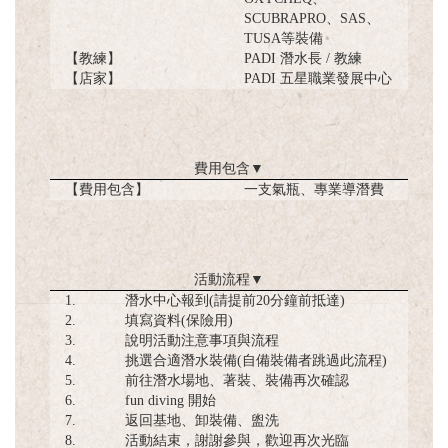
SCUBRAPRO、SAS、
TUSA等裝備
【教練】
PADI 潛水長 / 教練
【店家】
PADI 五星職業發展中心
費用包含
▼
【費用包含】
一支氣瓶、專業導潛費
活動流程
▼
1.
潛水中心報到(請提前20分鐘前抵達)
2.
填寫資料(保險用)
3.
說明活動注意事項與流程
4.
挑選合適潛水裝備(自備裝備者跳過此流程)
5.
前往潛水場地、著裝、裝備再次確認
6.
fun diving 開始
7.
返回基地、卸裝備、盥洗
8.
活動結束，謝謝參與，歡迎再次光臨