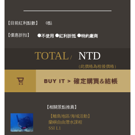
【目前紅利點數】
0點
【優惠折扣】
不使用
紅利折抵
特約廠商
TOTAL
NTD
/
（此價格為稅後價格）
【相關景點推薦】
【離島地區/海域活動】
蘭嶼自由潛水課程
SSI L1