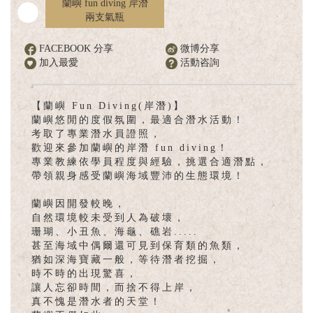
蘭嶼 fun diving 岸潛
English
兩支氣瓶
FACEBOOK 分享
微博分享
加入最愛
活動咨詢
【蘭嶼 Fun Diving(岸潛)】
蘭嶼悠閒的度假氛圍，最適合潛水活動！
考取了專業潛水員證照，
歡迎來參加蘭嶼的岸潛 fun diving！
專業教練依學員程度與經驗，挑選合適潛點，
帶領親身感受蘭嶼海域豐沛的生態環境！
蘭嶼因開發較晚，
自然環境較未受到人為破壞，
珊瑚、小丑魚、海龜、礁岩.....
甚至海域中偶爾還可見到保育類的魚類，
猶如深海寶藏一般，等待潛者挖掘，
時不時的出現驚喜，
讓人忘卻時間，而捨不得上岸，
真不愧是潛水者的天堂！