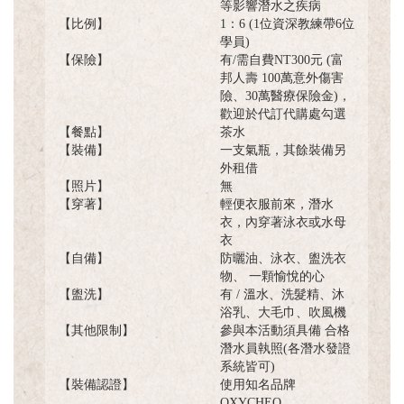
等影響潛水之疾病
【比例】
1：6 (1位資深教練帶6位
學員)
【保險】
有/需自費NT300元 (富
邦人壽 100萬意外傷害
險、30萬醫療保險金)，
歡迎於代訂代購處勾選
【餐點】
茶水
【裝備】
一支氣瓶，其餘裝備另
外租借
【照片】
無
【穿著】
輕便衣服前來，潛水
衣，內穿著泳衣或水母
衣
【自備】
防曬油、泳衣、盥洗衣
物、 一顆愉悅的心
【盥洗】
有 / 溫水、洗髮精、沐
浴乳、大毛巾、吹風機
【其他限制】
參與本活動須具備 合格
潛水員執照(各潛水發證
系統皆可)
【裝備認證】
使用知名品牌
OXYCHEQ、