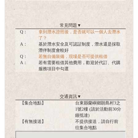
常見問題
▼
Q：
拿到潛水證照後，是否就可以一個人去潛水
了？
A：
基於潛水安全及可認証制度，潛水還是採取
潛伴制度會較好
Q：
若無自備裝備，現場是否可提供租借
A：
若有需要租借其他費用，歡迎於代訂、代購
服務項目中勾選
交通資訊
▼
【集合地點】
台東縣蘭嶼鄉朗島村3之
1號2樓 (請於活動前30分
鐘抵達)
【有無接送】
不提供接送，請自行前
往集合地點