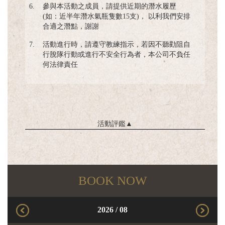
6.
參與本活動之成員，請提供近期的潛水履歷
(如：近半年潛水氣瓶隻數15支)， 以利我們安排
合適之潛點，謝謝
7.
活動進行時，請遵守教練指示，若因不聽勸阻自
行脫隊行動或進行不安全行為者，本公司不負任
何法律責任
活動評鑑
▲
BOOK NOW
2026
/
08