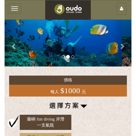
×
Toggle
navigation
Previous
Next
客
庄
價格
輕
旅
$1000
每人
元
行
團
體
蘭嶼 fun diving 岸潛
服
一支氣瓶
務