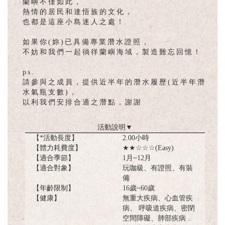
蘭嶼不僅如此，
熱情的居民和達悟族的文化，
也都是這座小島迷人之處！
如果你(妳)已具備專業潛水證照，
不妨和我們一起徜徉蘭嶼海域，製造難忘回憶！
ps.
請參與之成員，提供近半年的潛水履歷(近半年潛
水氣瓶支數)，
以利我們安排合適之潛點，謝謝
活動說明
▼
【*活動長度】
2.00小時
【體力耗費度】
★★☆☆☆(Easy)
【適合季節】
1月~12月
【適合對象】
玩咖級、有證照、有裝
備
【年齡限制】
16歲~60歲
【健康】
無重大疾病、心血管疾
病、 呼吸道疾病、密閉
空間障礙、肺部疾病 ..