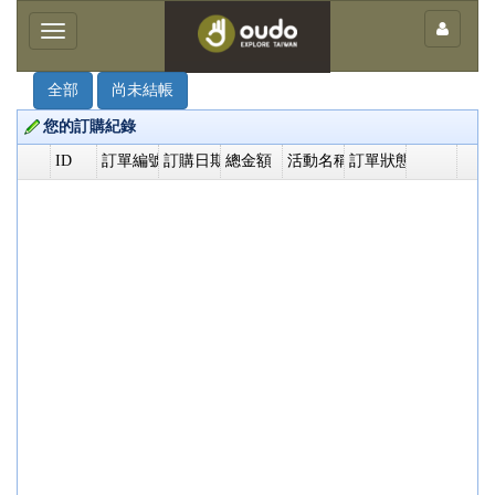
×
Toggle
navigation
全部
尚未結帳
您的訂購紀錄
ID
訂單編號
訂購日期
總金額
活動名稱
訂單狀態
客
庄
輕
旅
行
團
體
服
務