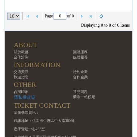
English
Page
of 0
Displaying 0 to 0 of 0 items
ABOUT
關於歐都
團體服務
合作洽詢
媒體報導
INFORMATION
交通資訊
特約企業
旅遊指南
合作企業
OTHER
台灣印象
常見問題
蘭嶼一站預定
隱私權政策
TICKET CONTACT
清艙機票資訊：
通訊地址：桃園市中壢區中大路300號
產學營運中心233室