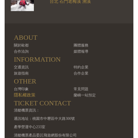
台北 石門老梅溪 溯溪
ABOUT
關於歐都
團體服務
合作洽詢
媒體報導
INFORMATION
交通資訊
特約企業
旅遊指南
合作企業
OTHER
台灣印象
常見問題
隱私權政策
蘭嶼一站預定
TICKET CONTACT
清艙機票資訊：
通訊地址：桃園市中壢區中大路300號
產學營運中心233室
清艙機票產品委託飛遊網股份有限公司