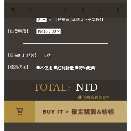
【已選日期】
尚未選擇日期
30
31
1
2
3
4
5
【參加人數】
人
【一般票】
人
【兒童票(12歲以下不拿桿)】
【出發時段】
【目前紅利點數】
0點
【優惠折扣】
不使用
紅利折抵
特約廠商
TOTAL
NTD
/
（此價格為稅後價格）