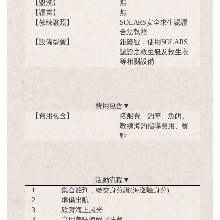
【盥洗】
無
【證書】
無
【教練證照】
SOLARS安全求生認證
合法執照
【設備型號】
鉅隆號，使用SOLARS
認證之救生艇及救生衣
等相關設備
費用包含
▼
【費用包含】
搭船費、釣竿、魚餌、
教練海釣指導費用、餐
點
活動流程
▼
1.
集合簽到，繳交身分證(海巡驗身分)
2.
準備出航
3.
欣賞海上風光
4.
享用美味海鮮風味餐