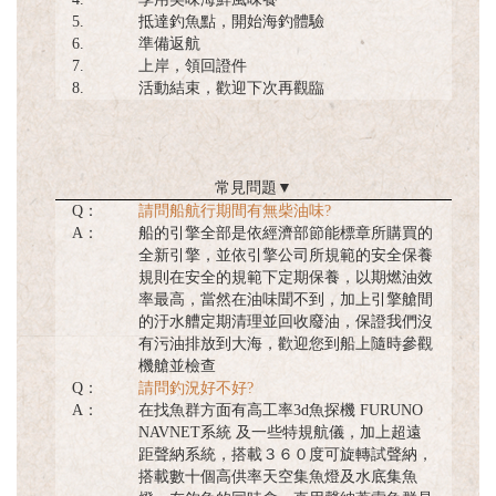
5.
抵達釣魚點，開始海釣體驗
6.
準備返航
7.
上岸，領回證件
8.
活動結束，歡迎下次再觀臨
常見問題
▼
Q：
請問船航行期間有無柴油味?
A：
船的引擎全部是依經濟部節能標章所購買的
全新引擎，並依引擎公司所規範的安全保養
規則在安全的規範下定期保養，以期燃油效
率最高，當然在油味聞不到，加上引擎艙間
的汙水艚定期清理並回收廢油，保證我們沒
有污油排放到大海，歡迎您到船上隨時參觀
機艙並檢查
Q：
請問釣況好不好?
A：
在找魚群方面有高工率3d魚探機 FURUNO
NAVNET系統 及一些特規航儀，加上超遠
距聲納系統，搭載３６０度可旋轉試聲納，
搭載數十個高供率天空集魚燈及水底集魚