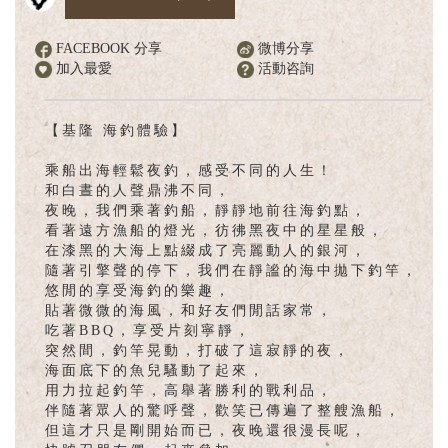
English
FACEBOOK 分享
微博分享
加入最愛
活動咨詢
【基隆 海釣體驗】
乘船出海輕鬆夜釣，感受不同的人生！
和白晝的人聲鼎沸不同，
夜晚，我們乘著釣船，靜靜地前往海釣點，
看著遠方漁船的燈光，彷彿黑夜中的星星般，
在漆黑的大海上點綴成了亮麗動人的銀河，
隨著引擎聲的停下，我們在靜謐的海中拋下釣竿，
悠閒的享受海釣的樂趣，
貼著微微的海風，和好友們閒話家常，
吃著BBQ，享受片刻寧靜，
突然間，釣竿晃動，打破了這寂靜的夜，
海面底下的魚兒騷動了起來，
用力拉起釣竿，高舉著勝利的戰利品，
伴隨著眾人的驚呼聲，歡笑已傳遍了整艘漁船，
但這才只是剛開始而已，夜晚還很漫長呢，