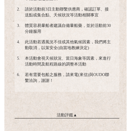
2.
請於活動前3日主動聯繫供應商，確認訂單、接
送點或集合點、天候狀況等活動相關事宜
3.
體質容易暈船者建議自備暈船藥，並於活動前30
分鐘服用
4.
此活動若遇風況不佳或其他氣候因素，我們將主
動取消，以策安全(由當地教練決定)
5.
本活動會視天候狀況、當日海象等因素，來進行
活動時間及航程路線的調整本活動
6.
若有需要包船之服務，請來電(來信)與OUDO聯
繫洽詢，謝謝！
活動評鑑
▲