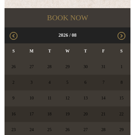
BOOK NOW
2026
/
08
S
M
T
W
T
F
S
26
27
28
29
30
31
1
2
3
4
5
6
7
8
9
10
11
12
13
14
15
16
17
18
19
20
21
22
23
24
25
26
27
28
29