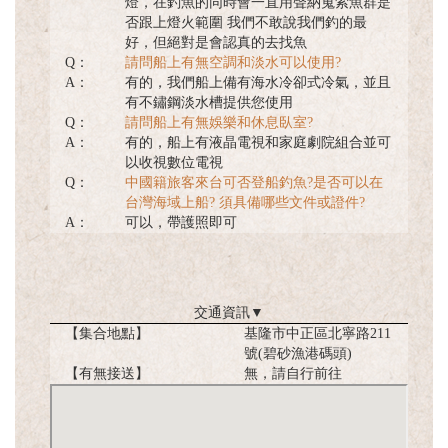
燈，在釣魚的同時會一直用聲納蒐索魚群是
否跟上燈火範圍 我們不敢說我們釣的最
好，但絕對是會認真的去找魚
Q：
請問船上有無空調和淡水可以使用?
A：
有的，我們船上備有海水冷卻式冷氣，並且
有不鏽鋼淡水槽提供您使用
Q：
請問船上有無娛樂和休息臥室?
A：
有的，船上有液晶電視和家庭劇院組合並可
以收視數位電視
Q：
中國籍旅客來台可否登船釣魚?是否可以在
台灣海域上船? 須具備哪些文件或證件?
A：
可以，帶護照即可
交通資訊
▼
【集合地點】
基隆市中正區北寧路211
號(碧砂漁港碼頭)
【有無接送】
無，請自行前往