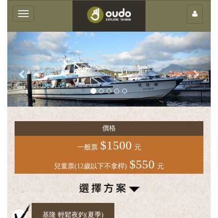
×
Toggle
navigation
Previous
Next
客
庄
價格
輕
旅
$1500
一般票
元
行
$550
兒童票(12歲以下不拿桿)
元
團
體
服
務
基隆 輕鬆夜釣(夏季)