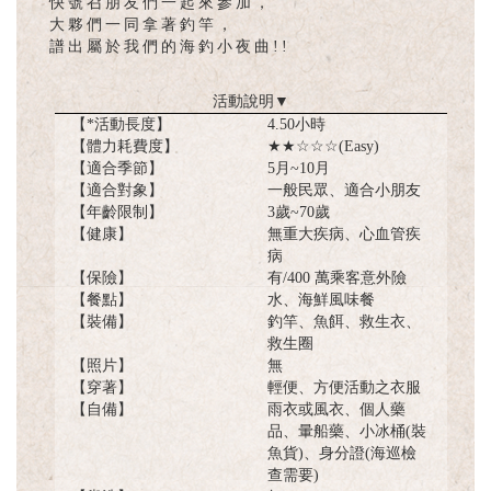
快號召朋友們一起來參加，
大夥們一同拿著釣竿，
譜出屬於我們的海釣小夜曲!!
活動說明
▼
【*活動長度】
4.50小時
【體力耗費度】
★★☆☆☆(Easy)
【適合季節】
5月~10月
【適合對象】
一般民眾、適合小朋友
【年齡限制】
3歲~70歲
【健康】
無重大疾病、心血管疾
病
【保險】
有/400 萬乘客意外險
【餐點】
水、海鮮風味餐
【裝備】
釣竿、魚餌、救生衣、
救生圈
【照片】
無
【穿著】
輕便、方便活動之衣服
【自備】
雨衣或風衣、個人藥
品、暈船藥、小冰桶(裝
魚貨)、身分證(海巡檢
查需要)