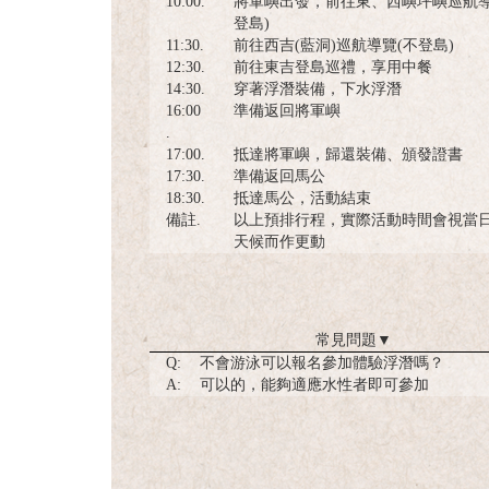
10:00.
將軍嶼出發，前往東、西嶼坪嶼巡航導
登島)
11:30.
前往西吉(藍洞)巡航導覽(不登島)
12:30.
前往東吉登島巡禮，享用中餐
14:30.
穿著浮潛裝備，下水浮潛
16:00
準備返回將軍嶼
.
17:00.
抵達將軍嶼，歸還裝備、頒發證書
17:30.
準備返回馬公
18:30.
抵達馬公，活動結束
備註.
以上預排行程，實際活動時間會視當
天候而作更動
常見問題
▼
Q:
不會游泳可以報名參加體驗浮潛嗎？
A:
可以的，能夠適應水性者即可參加