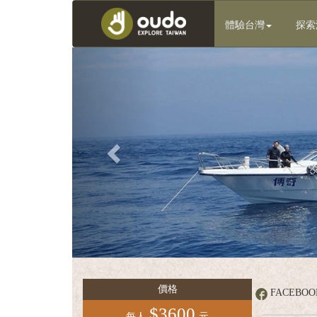
體驗台灣
探索
Previous
客
庄
輕
旅
行
團
體
服
價格
FACEBO
務
$3600