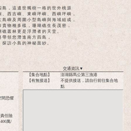
四島，這遺世獨樹一格的世外桃源
嶼、西吉嶼、東嶼坪嶼、西嶼坪嶼，
大島嶼及周圍小型島嶼與海域組成，
珍貴物種多樣，珊瑚礁生長茂密，
瑚礁叢林更是浮潛者的天堂。
將帶領您潛進南方四島，
，探訪小島的神秘面紗。
交通資訊
▼
【集合地點】
澎湖縣馬公第三漁港
【有無接送】
不提供接送，請自行前往集合地
點
空間恐懼
傷責任險
00萬/