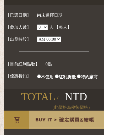
【已選日期】
尚未選擇日期
【參加人數】
人
【每人】
【出發時段】
【目前紅利點數】
0點
【優惠折扣】
不使用
紅利折抵
特約廠商
TOTAL
NTD
/
（此價格為稅後價格）