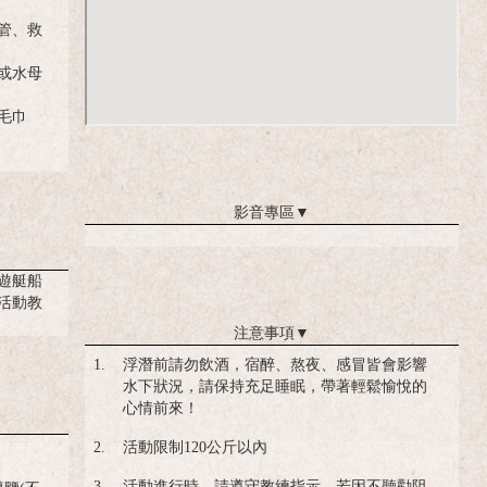
管、救
或水母
毛巾
影音專區
▼
遊艇船
活動教
注意事項
▼
1.
浮潛前請勿飲酒，宿醉、熬夜、感冒皆會影響
水下狀況，請保持充足睡眠，帶著輕鬆愉悅的
心情前來！
2.
活動限制120公斤以內