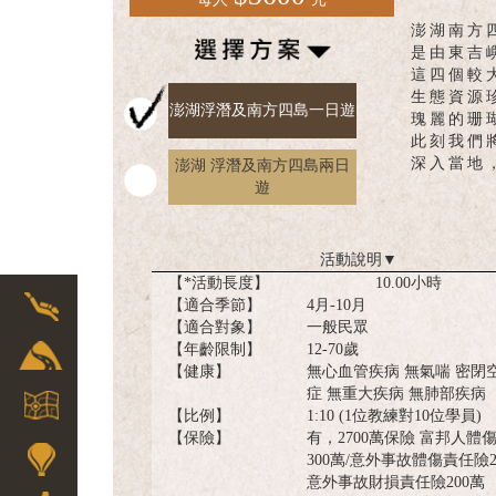
每人
元
English
澎湖南方
是由東吉
這四個較
生態資源
澎湖浮潛及南方四島一日遊
瑰麗的珊
此刻我們
深入當地
澎湖 浮潛及南方四島兩日
遊
活動說明
▼
【*活動長度】
10.00小時
【適合季節】
4月-10月
【適合對象】
一般民眾
【年齡限制】
12-70歲
【健康】
無心血管疾病 無氣喘 密閉
症 無重大疾病 無肺部疾病
【比例】
1:10 (1位教練對10位學員)
【保險】
有，2700萬保險 富邦人體
300萬/意外事故體傷責任險24
意外事故財損責任險200萬