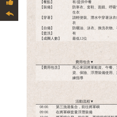
【餐點】
有/提供中餐
【裝備】
防寒衣、套鞋、面鏡、呼吸
生衣
【穿著】
請輕便裝、潛水中穿著泳衣
衣
【自備】
防曬油、泳衣、換洗衣物、
【盥洗】
有
【成團人數】
最低12位
費用包含
▼
【費用包含】
馬公來回將軍船資、午餐、
資、保險、浮潛裝備使用、
練指導
活動流程
▼
08:00.
第三漁港集合，前往將軍嶼
09:00.
在將軍嶼套量浮潛裝備