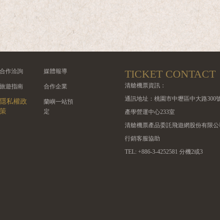
合作洽詢
媒體報導
TICKET CONTACT
清艙機票資訊：
旅遊指南
合作企業
通訊地址：桃園市中壢區中大路300
隱私權政
蘭嶼一站預
策
定
產學營運中心233室
清艙機票產品委託飛遊網股份有限公
行銷客服協助
TEL: +886-3-4252581 分機2或3