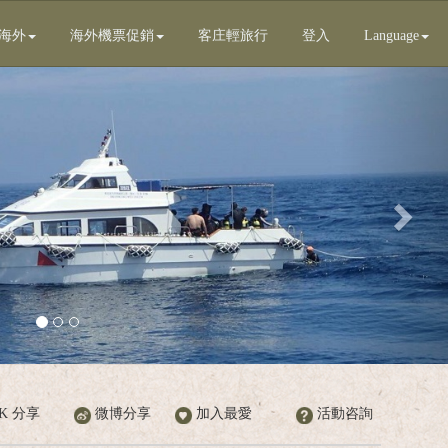
海外
海外機票促銷
客庄輕旅行
登入
Language
Next
OK 分享
微博分享
加入最愛
活動咨詢