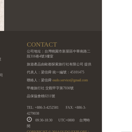
CONTACT
公司地址：台灣桃園市新屋區中華南路二
段316巷4號1樓室
號
旅遊產品由歐都探索旅行社有限公司 提供
代表人：梁信舜 統一編號：45101475
司
聯絡人：梁信舜
oudo.service@gmail.com
甲種旅行社 交觀甲字第7930號
品保協會桃0211號
TEL: +886-3-4252581
FAX: +886-3-
4279038
09:30-18:30
UTC+0800
台灣時
間