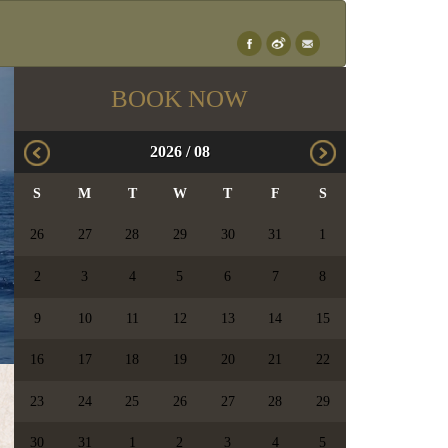
×
BOOK NOW
2026
/
08
S
M
T
W
T
F
S
26
27
28
29
30
31
1
2
3
4
5
6
7
8
9
10
11
12
13
14
15
16
17
18
19
20
21
22
23
24
25
26
27
28
29
30
31
1
2
3
4
5