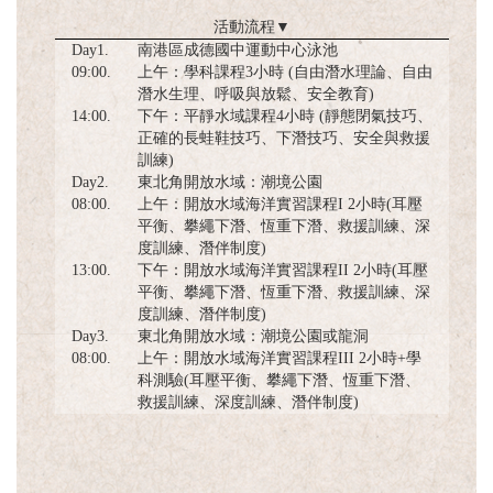
活動流程
▼
Day1.
南港區成德國中運動中心泳池
09:00.
上午：學科課程3小時 (自由潛水理論、自由
潛水生理、呼吸與放鬆、安全教育)
14:00.
下午：平靜水域課程4小時 (靜態閉氣技巧、
正確的長蛙鞋技巧、下潛技巧、安全與救援
訓練)
Day2.
東北角開放水域：潮境公園
08:00.
上午：開放水域海洋實習課程I 2小時(耳壓
平衡、攀繩下潛、恆重下潛、救援訓練、深
度訓練、潛伴制度)
13:00.
下午：開放水域海洋實習課程II 2小時(耳壓
平衡、攀繩下潛、恆重下潛、救援訓練、深
度訓練、潛伴制度)
Day3.
東北角開放水域：潮境公園或龍洞
08:00.
上午：開放水域海洋實習課程III 2小時+學
科測驗(耳壓平衡、攀繩下潛、恆重下潛、
救援訓練、深度訓練、潛伴制度)