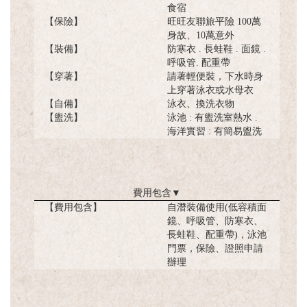
食宿
【保險】
旺旺友聯旅平險 100萬
身故、10萬意外
【裝備】
防寒衣 . 長蛙鞋 . 面鏡 .
呼吸管. 配重帶
【穿著】
請著輕便裝，下水時身
上穿著泳衣或水母衣
【自備】
泳衣、換洗衣物
【盥洗】
泳池 : 有盥洗室熱水 .
海洋實習 : 有簡易盥洗
費用包含
▼
【費用包含】
自潛裝備使用(低容積面
鏡、呼吸管、防寒衣、
長蛙鞋、配重帶)，泳池
門票，保險、證照申請
辦理