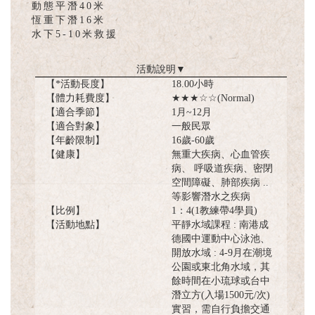
動態平潛40米
恆重下潛16米
水下5-10米救援
活動說明
▼
【*活動長度】
18.00小時
【體力耗費度】
★★★☆☆(Normal)
【適合季節】
1月~12月
【適合對象】
一般民眾
【年齡限制】
16歲-60歲
【健康】
無重大疾病、心血管疾
病、 呼吸道疾病、密閉
空間障礙、肺部疾病 ..
等影響潛水之疾病
【比例】
1：4(1教練帶4學員)
【活動地點】
平靜水域課程 : 南港成
德國中運動中心泳池、
開放水域 : 4-9月在潮境
公園或東北角水域，其
餘時間在小琉球或台中
潛立方(入場1500元/次)
實習，需自行負擔交通