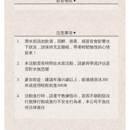
影音專區
▼
注意事項
▼
1.
潛水前請勿飲酒，宿醉、熬夜、感冒皆會影響水
下狀況，請保持充足睡眠，帶著輕鬆愉悅的心情
前來！
2.
本活動需長時間在水面活動，請參與學員評估是
否對水無恐懼
3.
參加前提：建議年滿16歲以上，能連續游泳200
米或使用蛙鞋前進300米
4.
活動進行時，請遵守教練指示，若因不聽勸阻自
行脫隊行動或進行不安全行為者，本公司不負任
何法律責任