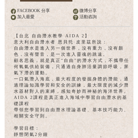
English
FACEBOOK 分享
微博分享
加入最愛
活動咨詢
【台北 自由潛水教學 AIDA 2】
意大利自由潛水者 恩貝托·皮里茲所說：
自由潛水是進入另一個世界，沒有重力，沒有顏
色，沒有聲音，是一次進入靈魂的跳遠。
顧名思義，就是真正“自由”的潛水方式，不攜帶任
何氧氣供給裝備，只通過自身肺活量調節呼吸，屏
氣下潛的運動。
一口氣潛入海底，最大程度的發掘身體的潛能，通
過理論知識學習和安全的訓練，最大限度的減少潛
水器材對人的束縛，感知奇妙而神秘的海洋世界。
AIDA 2課程是真正進入海域中學習自由潛水的基
礎課程
帶領您學習到自由潛水理論基礎、基本技巧能力、
相關安全守則。
學習目標：
靜態閉氣2分鐘