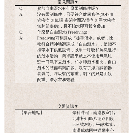
常見問題
▼
Q:
參加自由潛水有什麼限制條件嗎？
A:
沒有限制條件，只要符合健康條件(無心血
管疾病 無氣喘 密閉空間恐懼症 無重大疾病
無肺部疾病)，且不怕水即可報名參加
Q:
什麼是自由潛水(Freediving)
A:
Freediving可翻譯成『徒手潛水』或者，比
較符合精神地翻譯成『自由潛水』，是指不
攜帶水下供氣設備，以單一呼吸和屏息進行
的潛水活動，簡單說來就是不使用氧氣瓶，
憋一口氣下去潛水。和水肺潛水相比，自由
潛水的裝備精簡許多。沒有了浮力調節器、
氧氣筒、呼吸管的繁重，剩下的只是面鏡、
配重、潛水衣和蛙鞋
交通資訊
▼
【集合地點】
學科課程：南港教室(台
北市松山區八德路四段
869 號2樓)，平靜水域：
南港成德國中運動中心