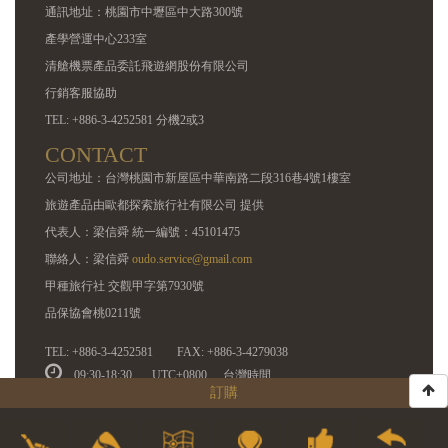
通訊地址：桃園市中壢區中大路300號
產學營運中心233室
清艙機票產品委託飛遊網股份有限公司
行銷客服協助
TEL: +886-3-4252581 分機2或3
CONTACT
公司地址：台灣桃園市新屋區中華南路二段316巷4號1樓室
旅遊產品由歐都探索旅行社有限公司 提供
代表人：梁信舜 統一編號：45101475
聯絡人：梁信舜
oudo.service@gmail.com
甲種旅行社 交觀甲字第7930號
品保協會桃0211號
TEL: +886-3-4252581
FAX: +886-3-4279038
09:30-18:30
UTC+0800
台灣時間
訂購
COPYRIGHT © 2014 OUDO EXPLORE | ALL RIGHTS RESERVED