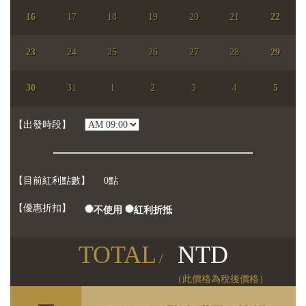
16
17
18
19
20
21
22
23
24
25
26
27
28
29
【已選日期】
尚未選擇日期
30
31
1
2
3
4
5
【參加人數】
人
【出發時段】
【目前紅利點數】
0點
【優惠折扣】
不使用
紅利折抵
TOTAL
NTD
/
（此價格為稅後價格）