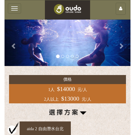
×
Toggle
navigation
Previous
Next
客
庄
價格
輕
旅
$14000
1人
元/人
行
$13000
2人以上
元/人
團
體
服
務
aida 2 自由潛水台北