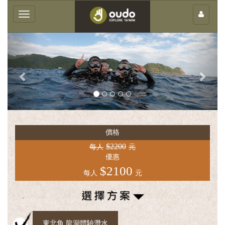
×
Toggle
navigation
Previous
Next
客
庄
價格
輕
$2200
旅
每人
元
優惠
行
$2100
每人
元
團
體
服
務
東北角 龍洞體驗潛水