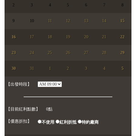
2
3
4
5
6
7
8
9
10
11
12
13
14
15
16
17
18
19
20
21
22
23
24
25
26
27
28
29
【已選日期】
尚未選擇日期
30
31
1
2
3
4
5
【參加人數】
人
【每人】
【出發時段】
【目前紅利點數】
0點
【優惠折扣】
不使用
紅利折抵
特約廠商