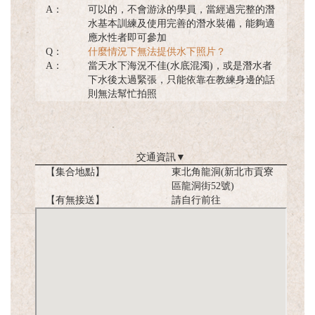
A：
可以的，不會游泳的學員，當經過完整的潛
水基本訓練及使用完善的潛水裝備，能夠適
應水性者即可參加
Q：
什麼情況下無法提供水下照片？
A：
當天水下海況不佳(水底混濁)，或是潛水者
下水後太過緊張，只能依靠在教練身邊的話
則無法幫忙拍照
交通資訊
▼
【集合地點】
東北角龍洞(新北市貢寮
區龍洞街52號)
【有無接送】
請自行前往