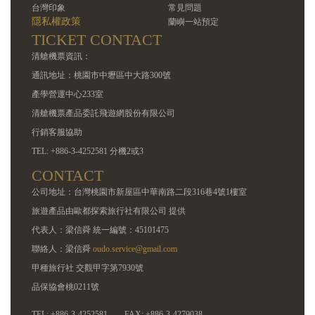
台灣印象
常見問題
隱私權政策
蘭嶼一站預定
TICKET CONTACT
清艙機票資訊：
通訊地址：桃園市中壢區中大路300號
產學營運中心233室
清艙機票產品委託飛遊網股份有限公司
行銷客服協助
TEL: +886-3-4252581 分機2或3
CONTACT
公司地址：台灣桃園市新屋區中華南路二段316巷4號1樓室
旅遊產品由歐都探索旅行社有限公司 提供
代表人：梁信舜 統一編號：45101475
聯絡人：梁信舜
oudo.service@gmail.com
甲種旅行社 交觀甲字第7930號
品保協會桃0211號
TEL: +886-3-4252581
FAX: +886-3-4279038