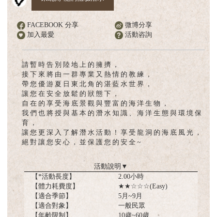
English
FACEBOOK 分享
微博分享
加入最愛
活動咨詢
請暫時告別陸地上的擁擠，
接下來將由一群專業又熱情的教練，
帶您優游夏日東北角的湛藍水世界，
讓您在安全放鬆的狀態下，
自在的享受海底景觀與豐富的海洋生物，
我們也將授與基本的潛水知識、海洋生態與環境保
育，
讓您更深入了解潛水活動！享受龍洞的海底風光，
絕對讓您安心，並保護您的安全~
活動說明
▼
【*活動長度】
2.00小時
【體力耗費度】
★★☆☆☆(Easy)
【適合季節】
5月~9月
【適合對象】
一般民眾
【年齡限制】
10歲~60歲