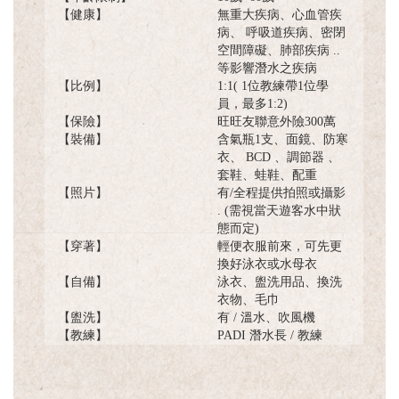
【健康】
無重大疾病、心血管疾
病、 呼吸道疾病、密閉
空間障礙、肺部疾病 ..
等影響潛水之疾病
【比例】
1:1( 1位教練帶1位學
員，最多1:2)
【保險】
旺旺友聯意外險300萬
【裝備】
含氣瓶1支、面鏡、防寒
衣、 BCD 、調節器 、
套鞋、蛙鞋、配重
【照片】
有/全程提供拍照或攝影
. (需視當天遊客水中狀
態而定)
【穿著】
輕便衣服前來，可先更
換好泳衣或水母衣
【自備】
泳衣、盥洗用品、換洗
衣物、毛巾
【盥洗】
有 / 溫水、吹風機
【教練】
PADI 潛水長 / 教練