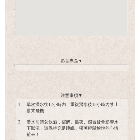
影音專區
▼
注意事項
▼
1.
單次潛水後12小時內、重複潛水後18小時內禁止
搭乘飛機
2.
潛水前請勿飲酒，宿醉、熬夜、感冒皆會影響水
下狀況，請保持充足睡眠，帶著輕鬆愉悅的心情
前來！