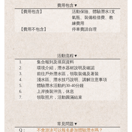
費用包含
▼
【費用包含】
活動保險、體驗潛水1支
氣瓶、裝備租借費、教
練費用
【費用不包含】
停車費請自理
活動流程
▼
1.
集合報到及填寫資料
2.
環境介紹，潛水器材說明及確認
3.
前往戶外潛水區，領取裝備及著裝
4.
淺水區、潛水技巧說明、講解注意事項
5.
體驗潛水活動約30-40分鐘
6.
上岸換裝沖洗，休息
7.
領取照片，活動圓滿結束
常見問題
▼
Q：
不會游泳可以報名參加體驗潛水嗎？