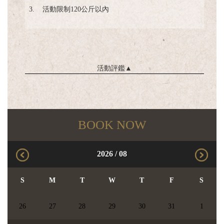
3.
活動限制120公斤以內
活動評鑑
▲
BOOK NOW
2026
/
08
S
M
T
W
T
F
S
26
27
28
29
30
31
1