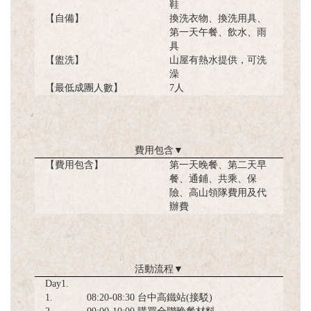
鞋
【自備】
換洗衣物、換洗用具、
第一天午餐、飲水、雨
具
【盥洗】
山屋有熱水提供，可洗
澡
【最低成團人數】
7人
費用包含
▼
【費用包含】
第一天晚餐、第二天早
餐、通鋪、共乘、保
險、高山領隊費用及代
辦費
活動流程
▼
Day1.
1.
08:20-08:30 台中高鐵站(接駁)