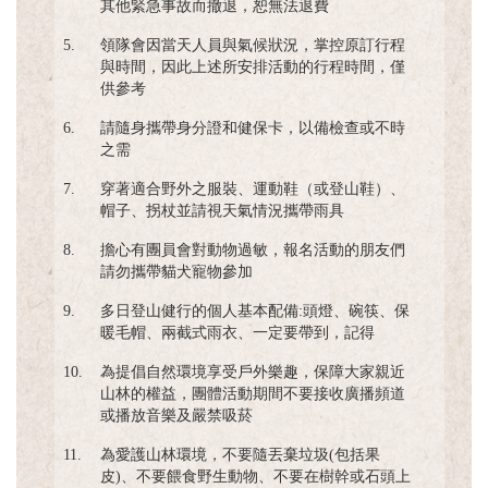
其他緊急事故而撤退，恕無法退費
5.
領隊會因當天人員與氣候狀況，掌控原訂行程
與時間，因此上述所安排活動的行程時間，僅
供參考
6.
請隨身攜帶身分證和健保卡，以備檢查或不時
之需
7.
穿著適合野外之服裝、運動鞋（或登山鞋）、
帽子、拐杖並請視天氣情況攜帶雨具
8.
擔心有團員會對動物過敏，報名活動的朋友們
請勿攜帶貓犬寵物參加
9.
多日登山健行的個人基本配備:頭燈、碗筷、保
暖毛帽、兩截式雨衣、一定要帶到，記得
10.
為提倡自然環境享受戶外樂趣，保障大家親近
山林的權益，團體活動期間不要接收廣播頻道
或播放音樂及嚴禁吸菸
11.
為愛護山林環境，不要隨丟棄垃圾(包括果
皮)、不要餵食野生動物、不要在樹幹或石頭上