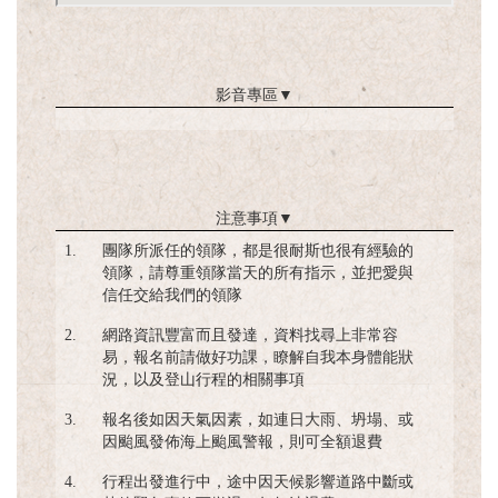
影音專區
▼
注意事項
▼
1.
團隊所派任的領隊，都是很耐斯也很有經驗的
領隊，請尊重領隊當天的所有指示，並把愛與
信任交給我們的領隊
2.
網路資訊豐富而且發達，資料找尋上非常容
易，報名前請做好功課，瞭解自我本身體能狀
況，以及登山行程的相關事項
3.
報名後如因天氣因素，如連日大雨、坍塌、或
因颱風發佈海上颱風警報，則可全額退費
4.
行程出發進行中，途中因天候影響道路中斷或