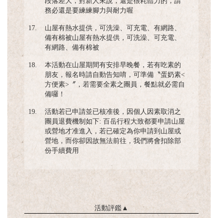
段落差大，對新人來說，還是很耗體力的，請
務必還是要練練腳力與耐力喔
17.
山屋有熱水提供，可洗澡、可充電、有網路、
備有棉被山屋有熱水提供，可洗澡、可充電、
有網路、備有棉被
18.
本活動在山屋期間有安排早晚餐，若有吃素的
朋友，報名時請自動告知唷，可準備〝蛋奶素<
方便素>〞，若需要全素之團員，餐點就必需自
備囉！
19.
活動若已申請並已核准後，因個人因素取消之
團員退費機制如下: 百岳行程大致都要申請山屋
或營地才准進入，若已確定為你申請到山屋或
營地，而你卻因故無法前往，我們將會扣除部
份手續費用
活動評鑑
▲