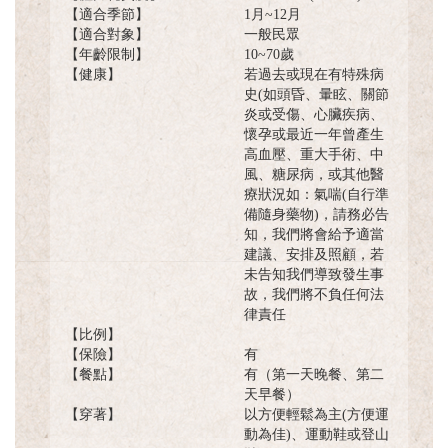
【適合季節】
1月~12月
【適合對象】
一般民眾
【年齡限制】
10~70歲
【健康】
若過去或現在有特殊病
史(如頭昏、暈眩、關節
炎或受傷、心臟疾病、
懷孕或最近一年曾產生
高血壓、重大手術、中
風、糖尿病，或其他醫
療狀況如：氣喘(自行準
備隨身藥物)，請務必告
知，我們將會給予適當
建議、安排及照顧，若
未告知我們導致發生事
故，我們將不負任何法
律責任
【比例】
【保險】
有
【餐點】
有（第一天晚餐、第二
天早餐）
【穿著】
以方便輕鬆為主(方便運
動為佳)、運動鞋或登山