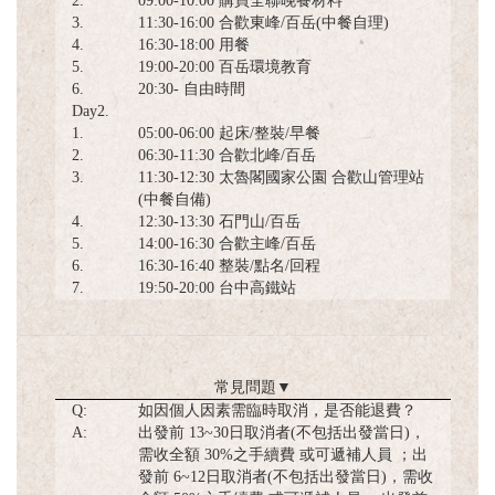
2.
09:00-10:00 購買全聯晚餐材料
3.
11:30-16:00 合歡東峰/百岳(中餐自理)
4.
16:30-18:00 用餐
5.
19:00-20:00 百岳環境教育
6.
20:30- 自由時間
Day2.
1.
05:00-06:00 起床/整裝/早餐
2.
06:30-11:30 合歡北峰/百岳
3.
11:30-12:30 太魯閣國家公園 合歡山管理站
(中餐自備)
4.
12:30-13:30 石門山/百岳
5.
14:00-16:30 合歡主峰/百岳
6.
16:30-16:40 整裝/點名/回程
7.
19:50-20:00 台中高鐵站
常見問題
▼
Q:
如因個人因素需臨時取消，是否能退費？
A:
出發前 13~30日取消者(不包括出發當日)，
需收全額 30%之手續費 或可遞補人員 ；出
發前 6~12日取消者(不包括出發當日)，需收