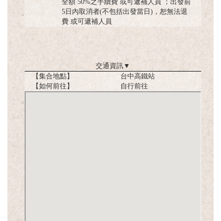
全額 50%之手續費 或可遞補人員 ；出發前
5日內取消者(不包括出發當日)，恕無法退
費 或可遞補人員
交通資訊
▼
【集合地點】
台中高鐵站
【如何前往】
自行前往