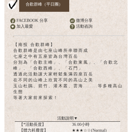
English
合歡群峰（平日團）
FACEBOOK 分享
微博分享
加入最愛
活動咨詢
【南投 合歡群峰】
合歡群峰是由七座山峰所串聯而成
七座之中有五座皆為台灣百岳
分別為「合歡主峰」、「合歡東風」、「合歡北
峰」、「合歡西峰」、「石門」
透過此活動讓大家輕鬆集滿四座百岳
在不同的山峰上欣賞不同的高山之美
玉山杜鵑、箭竹、灌木叢、雲海.......等多種高山
生態
等著大家前來探索！
活動說明
▼
【*活動長度】
36.00小時
【體力耗費度】
★★★☆☆(Normal)