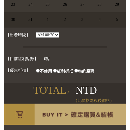
23
24
25
26
27
28
29
【已選日期】
尚未選擇日期
30
31
1
2
3
4
5
【參加人數】
人
【每人】
【出發時段】
【目前紅利點數】
0點
【優惠折扣】
不使用
紅利折抵
特約廠商
TOTAL
NTD
/
（此價格為稅後價格）