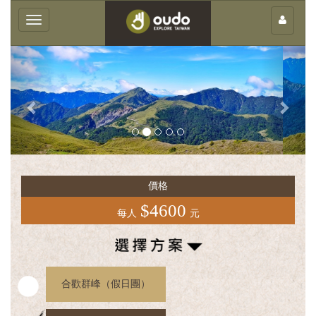
×
Toggle
navigation
Previous
Next
客
庄
價格
輕
旅
$4600
每人
元
行
團
體
服
合歡群峰（假日團）
務