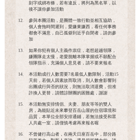
刻字或綁布條，若有違反，將列為黑名單，以
後不讓你參加活動
12.
參與本團活動，是團體一致行動並相互協助，
個人會拖時間遲到，愛嫌東嫌西，看任何事務
都會不滿意，自己孤僻到近乎自閉者，請勿參
加
13.
如果你犯有個人主義作祟症，老想超越領隊，
嫌團隊走太慢，老愛脫離本隊掌握或不願配合
領隊指示，充滿個人意見者，請不要來報名
14.
本活動成行人數需要7名最低人數限制，活動15
天前，若個人因素故而取消，則人數會影響到
出團成行與否的狀況，則無法取消退費，但准
許換人更替，請體諒辦團的困難處，謝謝
15.
本活動無安排情侶、夫妻、朋友等等的雙人
房，為能貼近未來攀登百岳山屋的住宿環境和
品質，本單位全部安排通鋪，若無法接受和眾
人共處一室，請僅慎考慮再來報名喔
16.
不曾健行高山者，在兩天日座百岳中，部分路