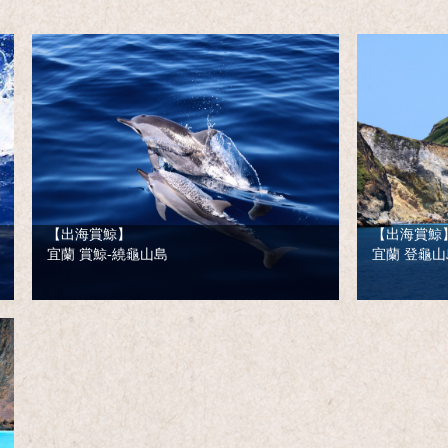
【出海賞鯨】
【出海賞鯨
宜蘭 賞鯨-繞龜山島
宜蘭 登龜