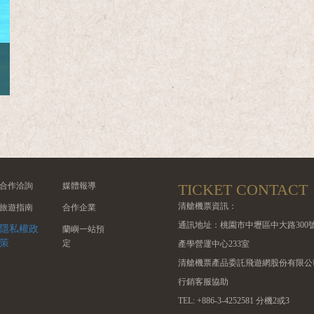
合作洽詢
媒體報導
TICKET CONTACT
清艙機票資訊：
旅遊指南
合作企業
通訊地址：桃園市中壢區中大路300
隱私權政
蘭嶼一站預
策
定
產學營運中心233室
清艙機票產品委託飛遊網股份有限公
行銷客服協助
TEL: +886-3-4252581 分機2或3