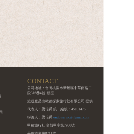
CONTACT
公司地址：台灣桃園市新屋區中華南路二
段316巷4號1樓室
號
旅遊產品由歐都探索旅行社有限公司 提供
代表人：梁信舜 統一編號：45101475
司
聯絡人：梁信舜
oudo.service@gmail.com
甲種旅行社 交觀甲字第7930號
品保協會桃0211號