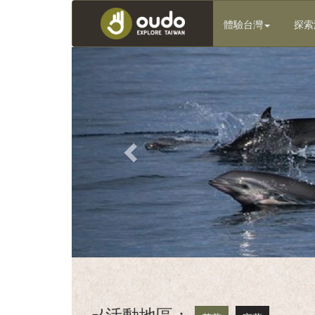
體驗台灣
探索
客
庄
輕
旅
行
團
體
服
務