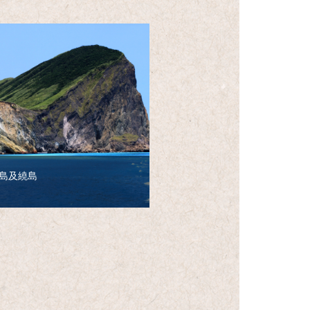
】
山島及繞島