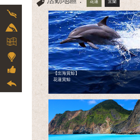
活動地區：
花蓮
宜蘭
English
【出海賞鯨】
花蓮賞鯨