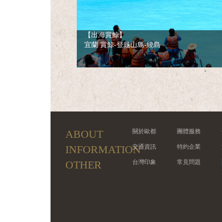
【出海賞鯨】
宜蘭 賞鯨-登龜山島-繞島
ABOUT
關於歐都
團體服務
INFORMATION
交通資訊
特約企業
OTHER
台灣印象
常見問題