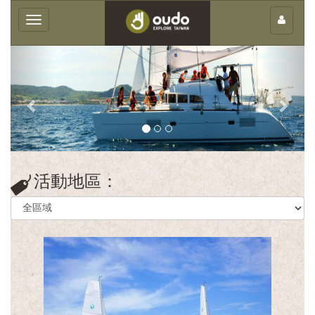
×
Toggle
navigation
客
庄
活動地區：
輕
旅
行
團
體
服
務