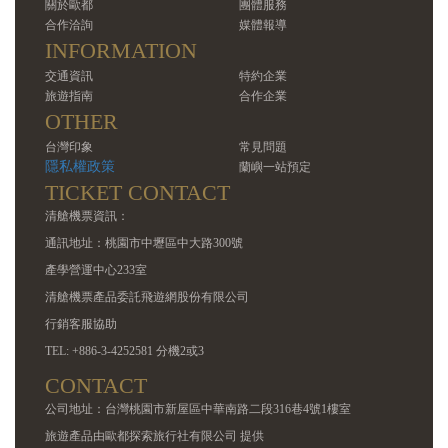
關於歐都
團體服務
合作洽詢
媒體報導
INFORMATION
交通資訊
特約企業
旅遊指南
合作企業
OTHER
台灣印象
常見問題
隱私權政策
蘭嶼一站預定
TICKET CONTACT
清艙機票資訊：
通訊地址：桃園市中壢區中大路300號
產學營運中心233室
清艙機票產品委託飛遊網股份有限公司
行銷客服協助
TEL: +886-3-4252581 分機2或3
CONTACT
公司地址：台灣桃園市新屋區中華南路二段316巷4號1樓室
旅遊產品由歐都探索旅行社有限公司 提供