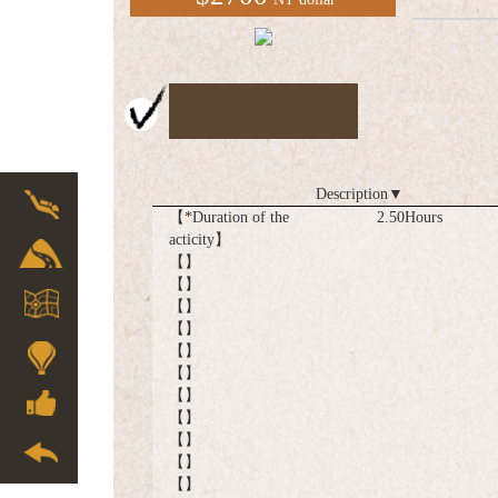
Description
▼
【*Duration of the
2.50Hours
acticity】
【】
【】
【】
【】
【】
【】
【】
【】
【】
【】
【】