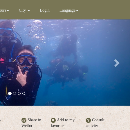
ours
City
Login
Language
Next
B
Share in
Add to my
Consult
Weibo
favorite
activity