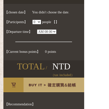
【chosen date】
You didn't choose the date.
【Participents】
people
【】
【Departure time】
【Current bonus points】
0 points
TOTAL
NTD
/
（tax included）
【Recommendation】