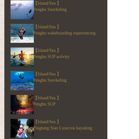
【Island/Sea 】
Penghu Snorkeling
【Island/Sea 】
Penghu wakeboarding experiencing
【Island/Sea 】
Penghu SUP activity
【Island/Sea 】
Penghu Snorkeling
【Island/Sea 】
Penghu SUP
【Island/Sea 】
Pingtung Siao Liouciou kayaking