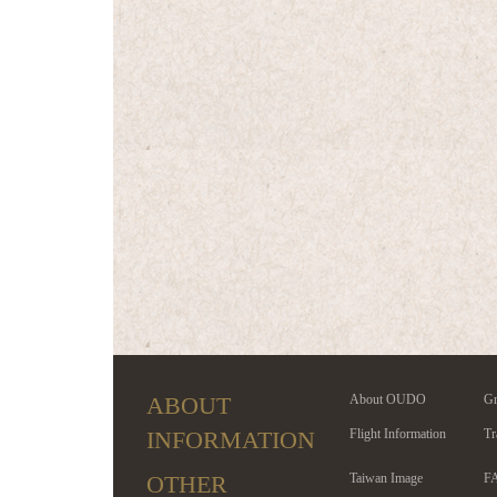
ABOUT
About OUDO
Gr
INFORMATION
Flight Information
Tr
OTHER
Taiwan Image
F