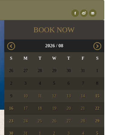
×
BOOK NOW
2026
/
08
S
M
T
W
T
F
S
26
27
28
29
30
31
1
2
3
4
5
6
7
8
9
10
11
12
13
14
15
16
17
18
19
20
21
22
23
24
25
26
27
28
29
30
31
1
2
3
4
5