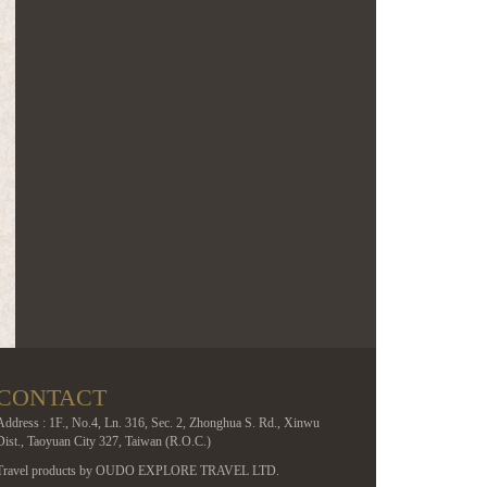
CONTACT
Address : 1F., No.4, Ln. 316, Sec. 2, Zhonghua S. Rd., Xinwu
Dist., Taoyuan City 327, Taiwan (R.O.C.)
Travel products by OUDO EXPLORE TRAVEL LTD.