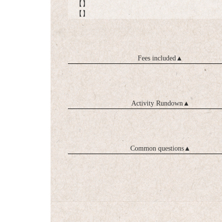
【】
【】
Fees included
▲
Activity Rundown
▲
Common questions
▲