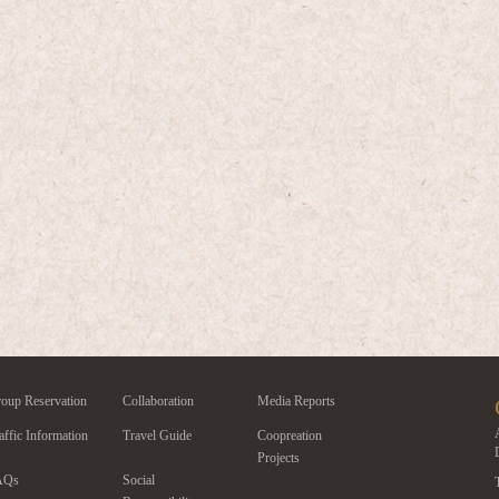
oup Reservation
Collaboration
Media Reports
affic Information
Travel Guide
Coopreation
Projects
AQs
Social