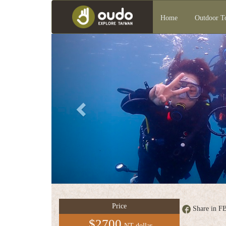
Home
Outdoor T
Previous
Group
service
中
文
版
Price
Share in F
$2700
NT dollar