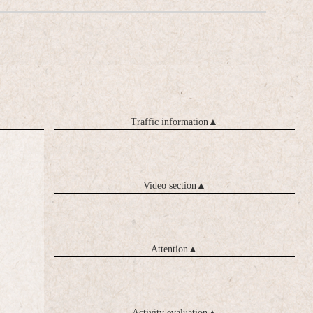
Traffic information
▲
Video section
▲
Attention
▲
Activity evaluation
▲