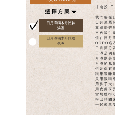
English
【南投 
我們要在
日月潭屬
日月潭獨木舟體驗
其縹緲秀
湊團
再再吸引
但在日月
日月潭獨木舟體驗
OUDO
包團
日月潭分
日潭是供
月潭則是
月潭的風
但她保有
讓想遠離
只用眼睛
用鼻子大
用皮膚享
當然獲得
撥出時間
一起來享