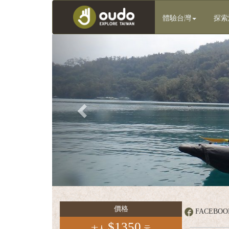
體驗台灣
探索
Previous
客
庄
輕
旅
行
團
體
服
價格
FACEBO
務
$1350
大人
元