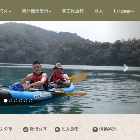
海外
海外機票促銷
客庄輕旅行
登入
Language
Next
OK 分享
微博分享
加入最愛
活動咨詢