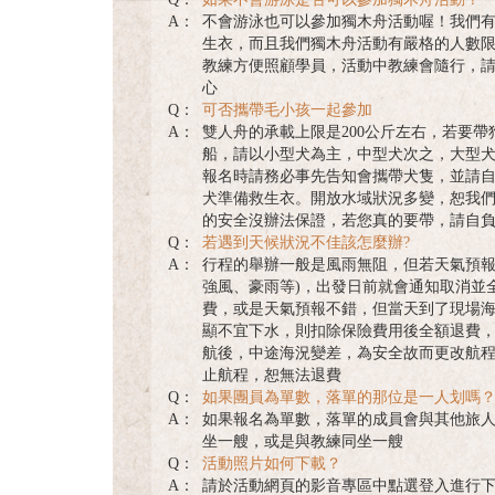
A：
不會游泳也可以參加獨木舟活動喔！我們
生衣，而且我們獨木舟活動有嚴格的人數
教練方便照顧學員，活動中教練會隨行，
心
Q：
可否攜帶毛小孩一起參加
A：
雙人舟的承載上限是200公斤左右，若要帶
船，請以小型犬為主，中型犬次之，大型
報名時請務必事先告知會攜帶犬隻，並請
犬準備救生衣。開放水域狀況多變，恕我
的安全沒辦法保證，若您真的要帶，請自
Q：
若遇到天候狀況不佳該怎麼辦?
A：
行程的舉辦一般是風雨無阻，但若天氣預報
強風、豪雨等)，出發日前就會通知取消並
費，或是天氣預報不錯，但當天到了現場
顯不宜下水，則扣除保險費用後全額退費
航後，中途海況變差，為安全故而更改航
止航程，恕無法退費
Q：
如果團員為單數，落單的那位是一人划嗎
A：
如果報名為單數，落單的成員會與其他旅
坐一艘，或是與教練同坐一艘
Q：
活動照片如何下載？
A：
請於活動網頁的影音專區中點選登入進行下