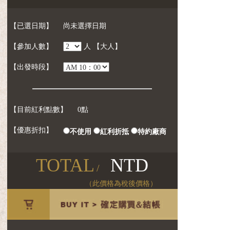
【已選日期】
尚未選擇日期
【參加人數】
人
【大人】
【出發時段】
【目前紅利點數】
0點
【優惠折扣】
不使用
紅利折抵
特約廠商
TOTAL
NTD
/
（此價格為稅後價格）