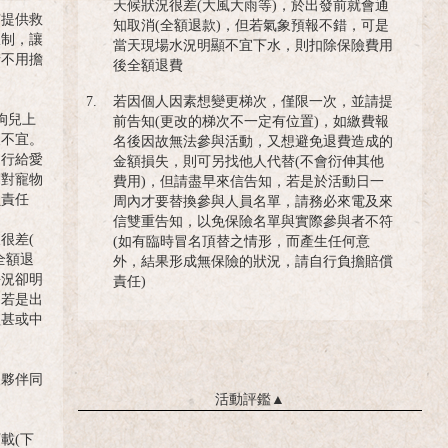
天候狀況很差(大風大雨等)，於出發前就會通
有提供救
知取消(全額退款)，但若氣象預報不錯，可是
限制，讓
當天現場水況明顯不宜下水，則扣除保險費用
請不用擔
後全額退費
7.
若因個人因素想變更梯次，僅限一次，並請提
狗兒上
前告知(更改的梯次不一定有位置)，如繳費報
犬不宜。
名後因故無法參與活動，又想避免退費造成的
自行給愛
金額損失，則可另找他人代替(不會衍伸其他
們對寵物
費用)，但請盡早來信告知，若是於活動日一
負責任
周內才要替換參與人員名單，請務必來電及來
信雙重告知，以免保險名單與實際參與者不符
很差(
(如有臨時冒名頂替之情形，而產生任何意
全額退
外，結果形成無保險的狀況，請自行負擔賠償
海況卻明
責任)
，若是出
程甚或中
？
人夥伴同
活動評鑑
▲
載(下