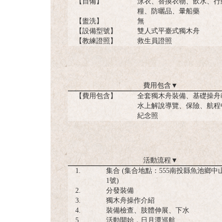
【自備】
泳衣、替換衣物、飲水、行
糧、防曬品、暈船藥
【盥洗】
無
【設備型號】
雙人式平臺式獨木舟
【教練證照】
救生員證照
費用包含
▼
【費用包含】
全套獨木舟裝備、基礎操舟
水上解說導覽、保險、航程
紀念照
活動流程
▼
1.
集合 (集合地點：555南投縣魚池鄉中山
1號)
2.
分發裝備
3.
獨木舟操作介紹
4.
裝備檢查、肢體伸展、下水
5.
活動開始，日月潭巡航