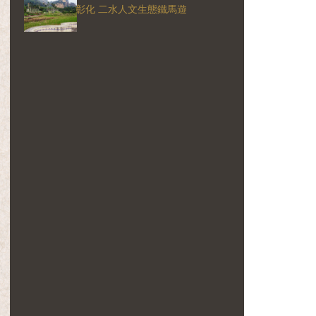
彰化 二水人文生態鐵馬遊