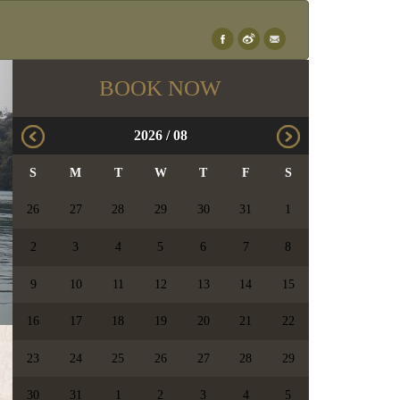
×
BOOK NOW
2026
/
08
S
M
T
W
T
F
S
26
27
28
29
30
31
1
2
3
4
5
6
7
8
9
10
11
12
13
14
15
16
17
18
19
20
21
22
23
24
25
26
27
28
29
30
31
1
2
3
4
5