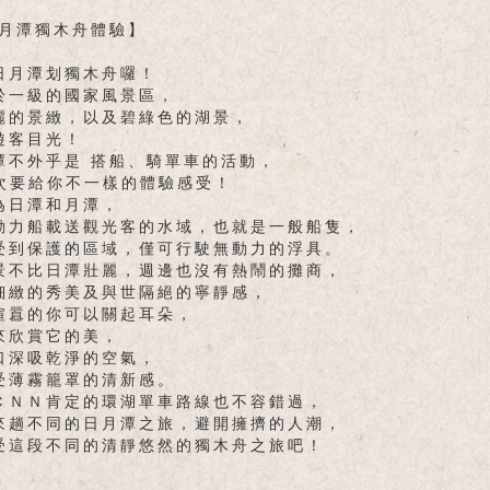
日月潭獨木舟體驗】
日月潭划獨木舟囉！
於一級的國家風景區，
麗的景緻，以及碧綠色的湖景，
遊客目光！
潭不外乎是 搭船、騎單車的活動，
這次要給你不一樣的體驗感受！
為日潭和月潭，
動力船載送觀光客的水域，也就是一般船隻，
受到保護的區域，僅可行駛無動力的浮具。
景不比日潭壯麗，週邊也沒有熱鬧的攤商，
細緻的秀美及與世隔絕的寧靜感，
喧囂的你可以關起耳朵，
來欣賞它的美，
口深吸乾淨的空氣，
受薄霧籠罩的清新感。
ＣＮＮ肯定的環湖單車路線也不容錯過，
來趟不同的日月潭之旅，避開擁擠的人潮，
受這段不同的清靜悠然的獨木舟之旅吧！