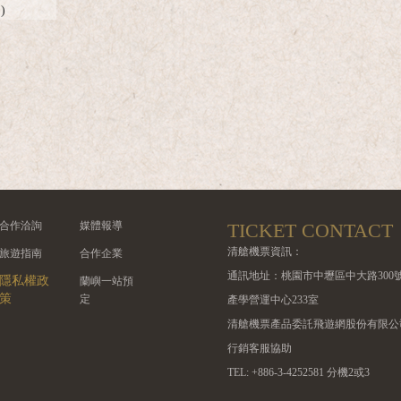
)
合作洽詢
媒體報導
TICKET CONTACT
清艙機票資訊：
旅遊指南
合作企業
通訊地址：桃園市中壢區中大路300
隱私權政
蘭嶼一站預
策
定
產學營運中心233室
清艙機票產品委託飛遊網股份有限公
行銷客服協助
TEL: +886-3-4252581 分機2或3