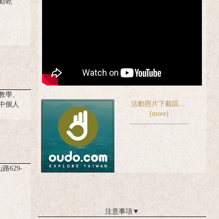
動乾
教學、
活動照片下載區....
中個人
(more)
路629-
注意事項
▼