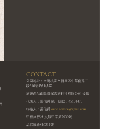
CONTACT
公司地址：台灣桃園市新屋區中華南路二
段316巷4號1樓室
號
旅遊產品由歐都探索旅行社有限公司 提供
代表人：梁信舜 統一編號：45101475
司
聯絡人：梁信舜
oudo.service@gmail.com
甲種旅行社 交觀甲字第7930號
品保協會桃0211號