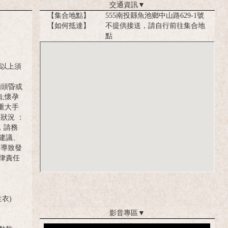
交通資訊
▼
【集合地點】
555南投縣魚池鄉中山路629-1號
【如何抵達】
不提供接送，請自行前往集合地
點
歲以上須
如頭昏或
;懷孕
重大手
狀況 ：
，請務
建議、
們導致發
律責任
衣)
影音專區
▼