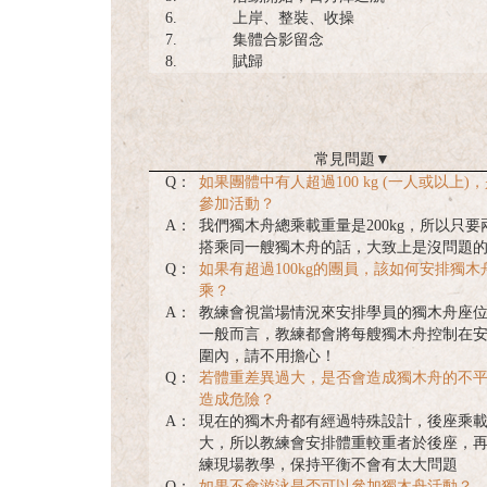
6.
上岸、整裝、收操
7.
集體合影留念
8.
賦歸
常見問題
▼
Q：
如果團體中有人超過100 kg (一人或以上)
參加活動？
A：
我們獨木舟總乘載重量是200kg，所以只要
搭乘同一艘獨木舟的話，大致上是沒問題
Q：
如果有超過100kg的團員，該如何安排獨木
乘？
A：
教練會視當場情況來安排學員的獨木舟座
一般而言，教練都會將每艘獨木舟控制在
圍內，請不用擔心！
Q：
若體重差異過大，是否會造成獨木舟的不
造成危險？
A：
現在的獨木舟都有經過特殊設計，後座乘
大，所以教練會安排體重較重者於後座，
練現場教學，保持平衡不會有太大問題
Q：
如果不會游泳是否可以參加獨木舟活動？