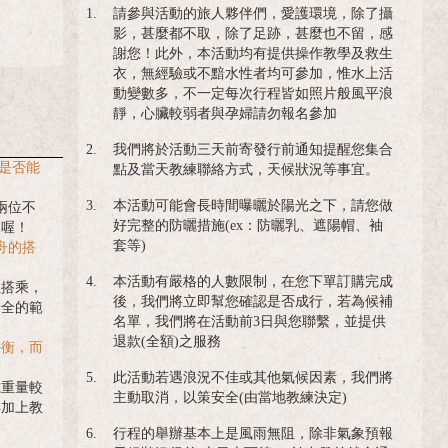
1.
請參與活動的旅人夥伴們，愛護環境，除了攝
影，甚麼都不取，除了足跡，甚麼也不留，感
謝您！此外，本活動均有提供操作教學及救生
衣，無經驗或不黯水性者均可參加，惟水上活
動變數多，不一定每次行程皆如照片般風平浪
靜，心臟較弱者與孕婦請勿報名參加
2.
我們將於活動三天前寄發行前通知提醒您集合
，是否能
點及當天教練聯絡方式，天候狀況等事宜。
3.
本活動可能會長時間曝曬於陽光之下，請您做
兩位不
好完整的防曬措施(ex：防曬乳、遮陽帽、袖
的喔！
套等)
舟的搭
4.
本活動有嚴格的人數限制，在您下單訂購完成
位搭乘，
後，我們將立即幫您確認是否成行，若為候補
安全的範
名單，我們將在活動前3日與您聯繫，並提供
退款(全額)之服務
平衡，而
5.
此活動若遇浪況不佳或其他氣候因素，我們將
載重量較
主動取消，以策安全(由當地教練決定)
再加上教
6.
行程的舉辦基本上是風雨無阻，除非氣象預報