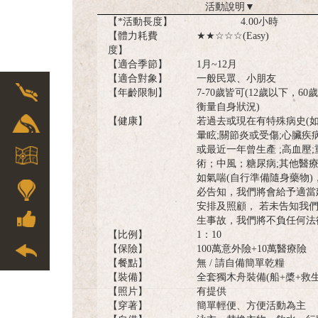
活動說明
▼
【*活動長度】
4.00小時
【體力耗費
★★☆☆☆(Easy)
度】
【適合季節】
1月~12月
【適合對象】
一般民眾、小朋友
【年齡限制】
7-70歲皆可(12歲以下，60
衡量自身狀況)
【健康】
若過去或現在有特殊病史(
暈眩;關節炎或受傷;心臟疾病
或最近一年曾生產 ;高血壓;
術；中風；糖尿病;其他醫療
如氣喘(自行準備隨身藥物)
必告知，我們將會給予適當
安排及照顧， 若未告知我
生事故，我們將不負任何法
【比例】
1：10
【保險】
100萬意外險+10萬醫療險
【餐點】
無 / 請自備簡單乾糧
【裝備】
全套獨木舟裝備(船+槳+救生
【照片】
有提供
【穿著】
簡單輕便、方便活動為主