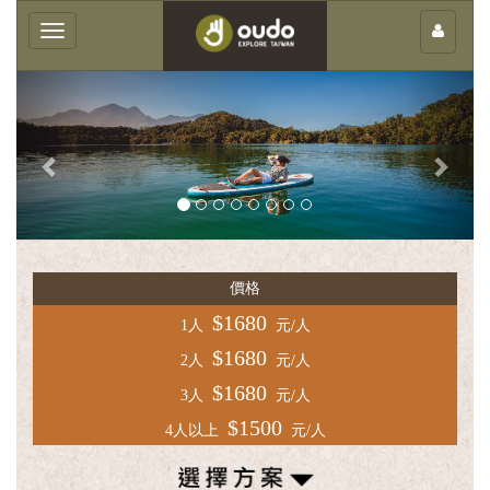
×
Toggle
navigation
Previous
Next
客
庄
價格
輕
旅
$1680
1人
元/人
行
$1680
2人
元/人
團
$1680
3人
元/人
體
$1500
4人以上
元/人
服
務