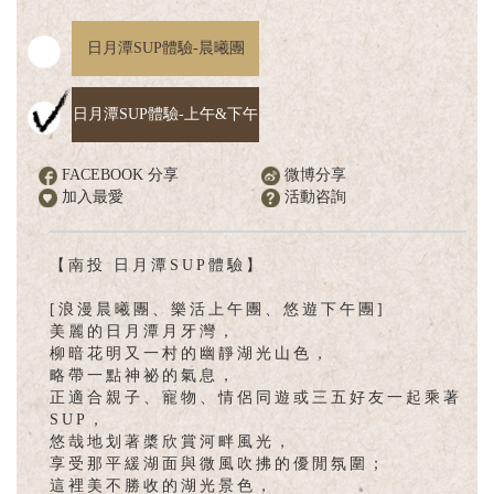
English
日月潭SUP體驗-晨曦團
日月潭SUP體驗-上午&下午
FACEBOOK 分享
微博分享
加入最愛
活動咨詢
【南投 日月潭SUP體驗】
[浪漫晨曦團、樂活上午團、悠遊下午團]
美麗的日月潭月牙灣，
柳暗花明又一村的幽靜湖光山色，
略帶一點神祕的氣息，
正適合親子、寵物、情侶同遊或三五好友一起乘著
SUP，
悠哉地划著槳欣賞河畔風光，
享受那平緩湖面與微風吹拂的優閒氛圍；
這裡美不勝收的湖光景色，