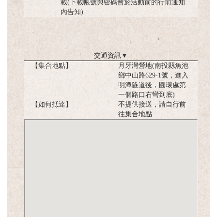
載(下載帳號與密碼會於活動前的行前通知
內告知)
交通資訊
▼
【集合地點】
月牙灣營地(南投縣魚池
鄉中山路629-1號，進入
明潭隧道後，圓環處第
一個路口右彎到底)
【如何抵達】
不提供接送，請自行前
往集合地點