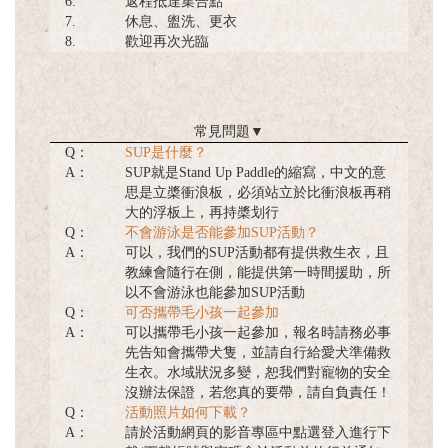
6.
返程抵達集合點
7.
休息、盥洗、更衣
8.
歡迎再次光臨
常見問題
▼
Q：
SUP是什麼？
A：
SUP就是Stand Up Paddle的縮寫，中文的意
思是立槳衝浪板，必須站立於比衝浪板再稍
大的浮板上，再持槳划行
Q：
不會游泳是否能參加SUP活動？
A：
可以，我們的SUP活動都有提供救生衣，且
教練會隨行在側，能提供第一時間援助，所
以不會游泳也能參加SUP活動
Q：
可否攜帶毛小孩一起參加
A：
可以攜帶毛小孩一起參加，報名時請務必事
先告知會攜帶犬隻，並請自行給愛犬準備救
生衣。水域狀況多變，恕我們對寵物的安全
沒辦法保證，若您真的要帶，請自負責任！
Q：
活動照片如何下載？
A：
請於活動網頁的影音專區中點選登入進行下