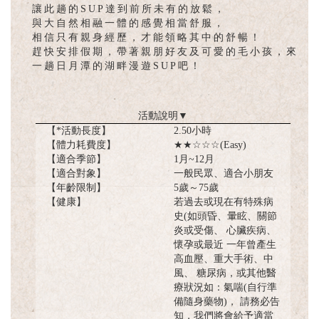
讓此趟的SUP達到前所未有的放鬆，
與大自然相融一體的感覺相當舒服，
相信只有親身經歷，才能領略其中的舒暢！
趕快安排假期，帶著親朋好友及可愛的毛小孩，來
一趟日月潭的湖畔漫遊SUP吧！
活動說明
▼
【*活動長度】
2.50小時
【體力耗費度】
★★☆☆☆(Easy)
【適合季節】
1月~12月
【適合對象】
一般民眾、適合小朋友
【年齡限制】
5歲～75歲
【健康】
若過去或現在有特殊病
史(如頭昏、暈眩、關節
炎或受傷、 心臟疾病、
懷孕或最近 一年曾產生
高血壓、重大手術、中
風、 糖尿病，或其他醫
療狀況如：氣喘(自行準
備隨身藥物)， 請務必告
知，我們將會給予適當