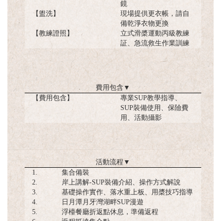
鏡
【盥洗】
現場提供更衣帳，請自
備乾淨衣物更換
【教練證照】
立式滑槳運動丙級教練
証、急流救生作業訓練
費用包含
▼
【費用包含】
專業SUP教學指導、
SUP裝備使用、保險費
用、活動攝影
活動流程
▼
1.
集合備裝
2.
岸上講解-SUP裝備介紹、操作方式解說
3.
基礎操作實作、落水重上板、用槳技巧指導
4.
日月潭月牙灣湖畔SUP漫遊
5.
浮檯餐廳折返點休息，準備返程