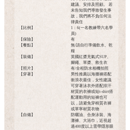
建議、安排及照顧。 若
未告知我們導致發生事
故，我們將不負任何法
律責任
【比例】
1：6(一名教練帶六名學
員)
【保險】
有
【餐點】
無/請自行準備飲水、乾
糧
【裝備】
英國紅槳充氣式SUP、
腳繩、單槳、救生衣
【照片】
有/全程防水相機拍照
【穿著】
男性推薦以海攤褲搭配
衝浪衣最佳，女性建議
可穿著泳衣外搭配排汗
材質的衣褲或短t-shirt搭
配運動用的短褲也可
以，請避免穿棉質衣褲
或單寧材質衣物
【自備】
防曬油、合身泳裝、海
灘褲、大浴巾，近視超
過400度以上需帶隱形眼