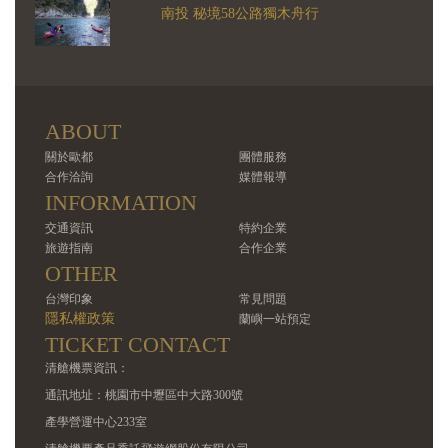
南投 秘境58公路獨木舟行
ABOUT
關於歐都
團體服務
合作洽詢
媒體報導
INFORMATION
交通資訊
特約企業
旅遊指南
合作企業
OTHER
台灣印象
常見問題
隱私權政策
蘭嶼一站預定
TICKET CONTACT
清艙機票資訊：
通訊地址：桃園市中壢區中大路300號
產學營運中心233室