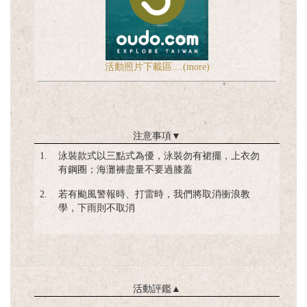
活動照片下載區....(more)
注意事項
▼
1.
泳裝款式以三點式為優，泳裝勿有裙擺，上衣勿
有鋼圈；海灘褲盡量不要過膝蓋
2.
若有颱風警報時、打雷時，我們將取消衝浪教
學，下雨則不取消
活動評鑑
▲