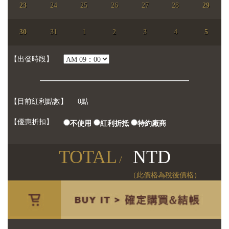
23
24
25
26
27
28
29
【已選日期】
尚未選擇日期
30
31
1
2
3
4
5
【參加人數】
人
【出發時段】
【目前紅利點數】
0點
【優惠折扣】
不使用
紅利折抵
特約廠商
TOTAL
NTD
/
（此價格為稅後價格）